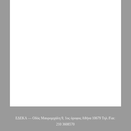
ΕΔΕΚΑ — Οδός Μαυρομιχάλη 9, 1ος όροφος Αθήνα 10679 Τηλ./Fax:
210 3608570