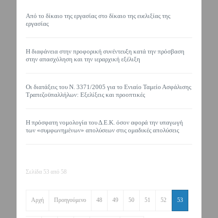
Από το δίκαιο της εργασίας στο δίκαιο της ευελιξίας της
εργασίας
Η διαφάνεια στην προφορική συνέντευξη κατά την πρόσβαση
στην απασχόληση και την ιεραρχική εξέλιξη
Οι διατάξεις του Ν. 3371/2005 για το Ενιαίο Ταμείο Ασφάλισης
Τραπεζοϋπαλλήλων: Εξελίξεις και προοπτικές
Η πρόσφατη νομολογία του Δ.Ε.Κ. όσον αφορά την υπαγωγή
των «συμφωνημένων» απολύσεων στις ομαδικές απολύσεις
Σελίδα 53 από 58
Αρχή
Προηγούμενο
48
49
50
51
52
53