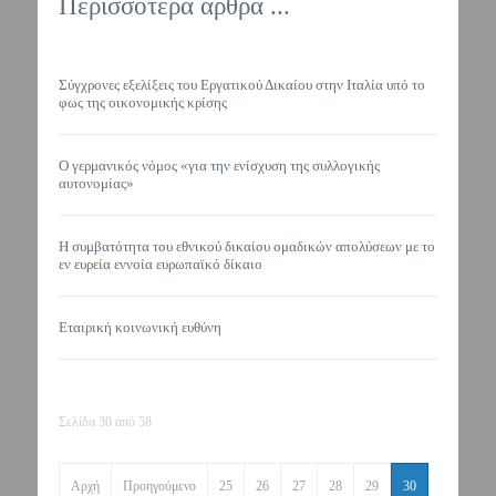
Περισσότερα άρθρα ...
Σύγχρονες εξελίξεις του Εργατικού Δικαίου στην Ιταλία υπό το
φως της οικονομικής κρίσης
Ο γερμανικός νόμος «για την ενίσχυση της συλλογικής
αυτονομίας»
Η συμβατότητα του εθνικού δικαίου ομαδικών απολύσεων με το
εν ευρεία εννοία ευρωπαϊκό δίκαιο
Εταιρική κοινωνική ευθύνη
Σελίδα 30 από 58
Αρχή
Προηγούμενο
25
26
27
28
29
30